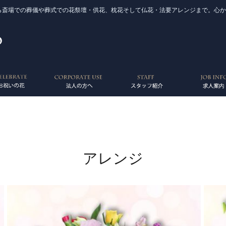
から斎場での葬儀や葬式での花祭壇・供花、枕花そして仏花・法要アレンジまで。心
アレンジ