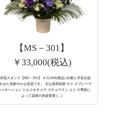
【MS－301】
￥33,000(税込)
X供花スタンド【MS－301】 ￥33,000(税込) 白菊と洋花を組
わせた色鮮やかな供花です。 主な使用花材 キク スプレーマ
カーネーション トルコキキョウ コチョウラン ユリ ※季節に
よって花材の内容変更 […]