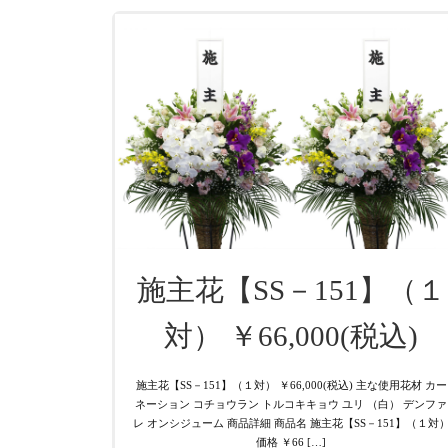
施主花【SS－151】（１
対） ￥66,000(税込)
施主花【SS－151】（１対） ￥66,000(税込) 主な使用花材 カー
ネーション コチョウラン トルコキキョウ ユリ （白） デンファ
レ オンシジューム 商品詳細 商品名 施主花【SS－151】（１対
価格 ￥66 […]