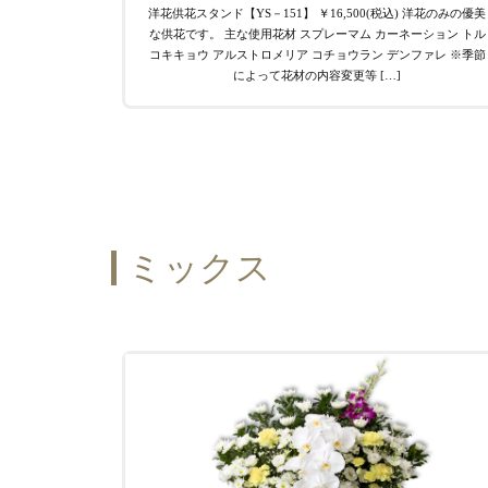
洋花供花スタンド【YS－151】 ￥16,500(税込) 洋花のみの優美
な供花です。 主な使用花材 スプレーマム カーネーション トル
コキキョウ アルストロメリア コチョウラン デンファレ ※季節
によって花材の内容変更等 […]
ミックス