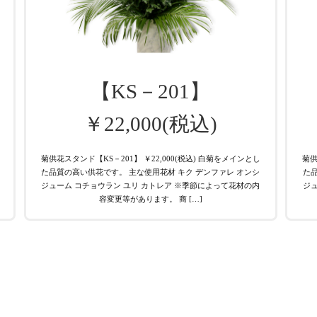
【KS－201】
￥22,000(税込)
菊供花スタンド【KS－201】 ￥22,000(税込) 白菊をメインとし
菊供
た品質の高い供花です。 主な使用花材 キク デンファレ オンシ
た品
り
ジューム コチョウラン ユリ カトレア ※季節によって花材の内
ジュ
容変更等があります。 商 […]