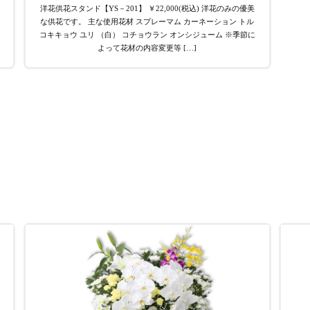
洋花供花スタンド【YS－201】 ￥22,000(税込) 洋花のみの優美
な供花です。 主な使用花材 スプレーマム カーネーション トル
コキキョウ ユリ （白） コチョウラン オンシジューム ※季節に
よって花材の内容変更等 […]