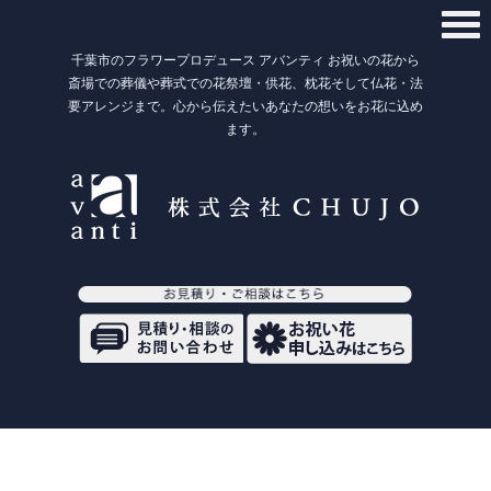
千葉市のフラワープロデュース アバンティ お祝いの花から
斎場での葬儀や葬式での花祭壇・供花、枕花そして仏花・法
要アレンジまで。心から伝えたいあなたの想いをお花に込め
ます。