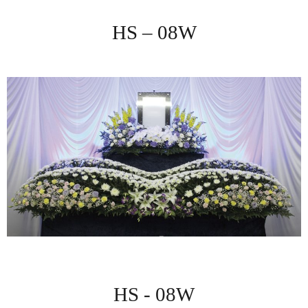
HS – 08W
HS - 08W